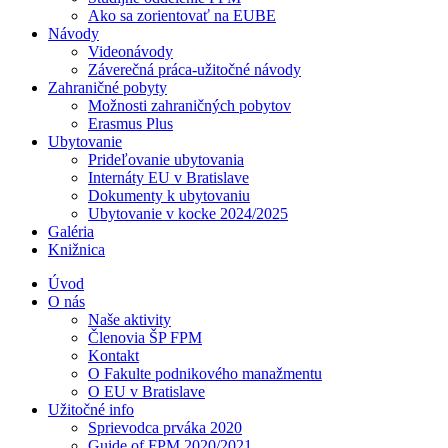
Ako sa zorientovať na EUBE
Návody
Videonávody
Záverečná práca-užitočné návody
Zahraničné pobyty
Možnosti zahraničných pobytov
Erasmus Plus
Ubytovanie
Prideľovanie ubytovania
Internáty EU v Bratislave
Dokumenty k ubytovaniu
Ubytovanie v kocke 2024/2025
Galéria
Knižnica
Úvod
O nás
Naše aktivity
Členovia ŠP FPM
Kontakt
O Fakulte podnikového manažmentu
O EU v Bratislave
Užitočné info
Sprievodca prváka 2020
Guide of FPM 2020/2021