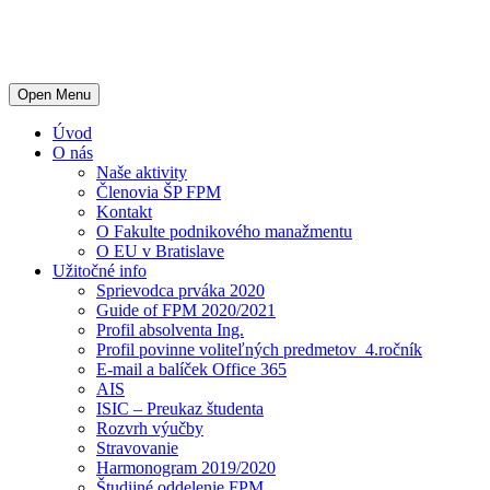
Open Menu
Úvod
O nás
Naše aktivity
Členovia ŠP FPM
Kontakt
O Fakulte podnikového manažmentu
O EU v Bratislave
Užitočné info
Sprievodca prváka 2020
Guide of FPM 2020/2021
Profil absolventa Ing.
Profil povinne voliteľných predmetov_4.ročník
E-mail a balíček Office 365
AIS
ISIC – Preukaz študenta
Rozvrh výučby
Stravovanie
Harmonogram 2019/2020
Študijné oddelenie FPM