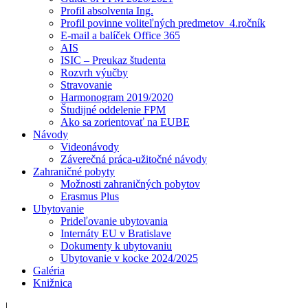
Profil absolventa Ing.
Profil povinne voliteľných predmetov_4.ročník
E-mail a balíček Office 365
AIS
ISIC – Preukaz študenta
Rozvrh výučby
Stravovanie
Harmonogram 2019/2020
Študijné oddelenie FPM
Ako sa zorientovať na EUBE
Návody
Videonávody
Záverečná práca-užitočné návody
Zahraničné pobyty
Možnosti zahraničných pobytov
Erasmus Plus
Ubytovanie
Prideľovanie ubytovania
Internáty EU v Bratislave
Dokumenty k ubytovaniu
Ubytovanie v kocke 2024/2025
Galéria
Knižnica
|