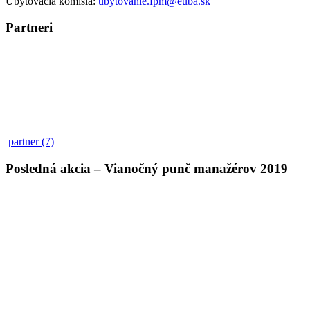
Ubytovacia komisia:
ubytovanie.fpm@euba.sk
Partneri
partner (7)
Posledná akcia – Vianočný punč manažérov 2019