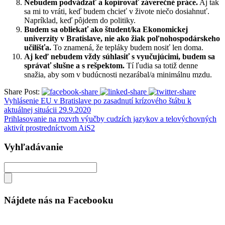
Nebudem podvádzať a kopírovať záverečné práce.
Aj tak
sa mi to vráti, keď budem chcieť v živote niečo dosiahnuť.
Napríklad, keď pôjdem do politiky.
Budem sa obliekať ako študent/ka Ekonomickej
univerzity v Bratislave, nie ako žiak poľnohospodárskeho
učilišťa.
To znamená, že tepláky budem nosiť len doma.
Aj keď nebudem vždy súhlasiť s vyučujúcimi, budem sa
správať slušne a s rešpektom.
Tí ľudia sa totiž denne
snažia, aby som v budúcnosti nezarábal/a minimálnu mzdu.
Share Post:
Vyhlásenie EU v Bratislave po zasadnutí krízového štábu k
aktuálnej situácii 29.9.2020
Prihlasovanie na rozvrh výučby cudzích jazykov a telovýchovných
aktivít prostredníctvom AiS2
Vyhľadávanie
Nájdete nás na Facebooku