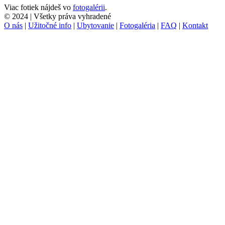
Viac fotiek nájdeš vo
fotogalérii
.
© 2024 | Všetky práva vyhradené
O nás
|
Užitočné info
|
Ubytovanie
|
Fotogaléria
|
FAQ
|
Kontakt