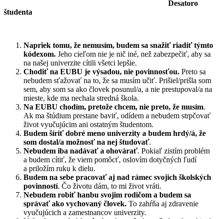
Desatoro
študenta
Napriek tomu, že nemusím, budem sa snažiť riadiť týmto
kódexom.
Jeho cieľom nie je nič iné, než zabezpečiť, aby sa
na našej univerzite cítili všetci lepšie.
Chodiť na EUBU je výsadou, nie povinnosťou.
Preto sa
nebudem sťažovať na to, že sa musím učiť. Prišiel/prišla som
sem, aby som sa ako človek posunul/a, a nie prestupoval/a na
mieste, kde ma nechala stredná škola.
Na EUBU chodím, pretože chcem, nie preto, že musím
.
Ak ma štúdium prestane baviť, odídem a nebudem strpčovať
život vyučujúcim ani ostatným študentom.
Budem šíriť dobré meno univerzity a budem hrdý/á, že
som dostal/a možnosť na nej študovať
.
Nebudem iba nadávať a ohovárať
. Pokiaľ zistím problém
a budem cítiť, že viem pomôcť, oslovím dotyčných ľudí
a priložím ruku k dielu.
Budem na sebe pracovať aj nad rámec svojich školských
povinností
. Čo životu dám, to mi život vráti.
Nebudem robiť hanbu svojim rodičom a budem sa
správať ako vychovaný človek.
To zahŕňa aj zdravenie
vyučujúcich a zamestnancov univerzity.