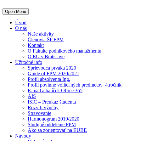
Open Menu
Úvod
O nás
Naše aktivity
Členovia ŠP FPM
Kontakt
O Fakulte podnikového manažmentu
O EU v Bratislave
Užitočné info
Sprievodca prváka 2020
Guide of FPM 2020/2021
Profil absolventa Ing.
Profil povinne voliteľných predmetov_4.ročník
E-mail a balíček Office 365
AIS
ISIC – Preukaz študenta
Rozvrh výučby
Stravovanie
Harmonogram 2019/2020
Študijné oddelenie FPM
Ako sa zorientovať na EUBE
Návody