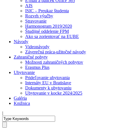
E-mail a balíček Office 365
AIS
ISIC – Preukaz študenta
Rozvrh výučby
Stravovanie
Harmonogram 2019/2020
Študijné oddelenie FPM
Ako sa zorientovať na EUBE
Návody
Videonávody
Záverečná práca-užitočné návody
Zahraničné pobyty
Možnosti zahraničných pobytov
Erasmus Plus
Ubytovanie
Prideľovanie ubytovania
Internáty EU v Bratislave
Dokumenty k ubytovaniu
Ubytovanie v kocke 2024/2025
Galéria
Knižnica
|