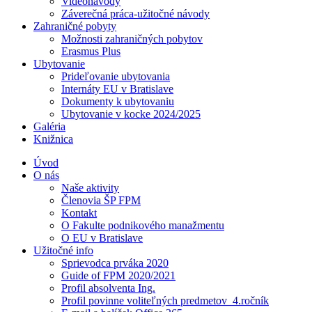
Videonávody
Záverečná práca-užitočné návody
Zahraničné pobyty
Možnosti zahraničných pobytov
Erasmus Plus
Ubytovanie
Prideľovanie ubytovania
Internáty EU v Bratislave
Dokumenty k ubytovaniu
Ubytovanie v kocke 2024/2025
Galéria
Knižnica
Úvod
O nás
Naše aktivity
Členovia ŠP FPM
Kontakt
O Fakulte podnikového manažmentu
O EU v Bratislave
Užitočné info
Sprievodca prváka 2020
Guide of FPM 2020/2021
Profil absolventa Ing.
Profil povinne voliteľných predmetov_4.ročník