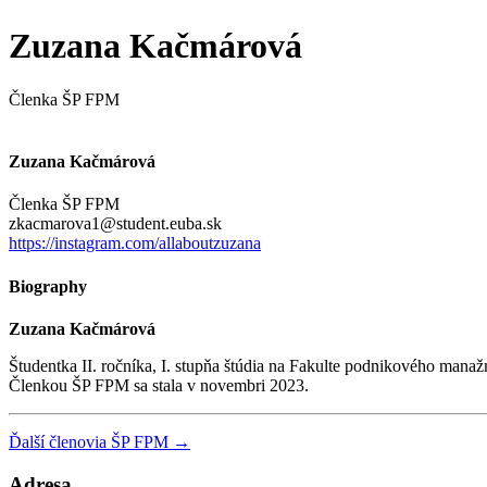
Zuzana Kačmárová
Členka ŠP FPM
Zuzana Kačmárová
Členka ŠP FPM
zkacmarova1@student.euba.sk
https://instagram.com/allaboutzuzana
Biography
Zuzana Kačmárová
Študentka II. ročníka, I. stupňa štúdia na Fakulte podnikového ma
Členkou ŠP FPM sa stala v novembri 2023.
Ďalší členovia ŠP FPM →
Adresa