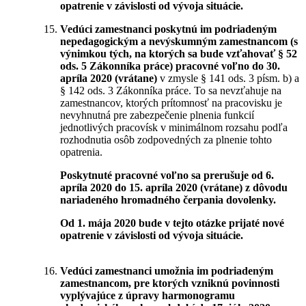
opatrenie v závislosti od vývoja situácie.
Vedúci zamestnanci poskytnú im podriadeným
nepedagogickým a nevýskumným zamestnancom (s
výnimkou tých, na ktorých sa bude vzťahovať § 52
ods. 5 Zákonníka práce) pracovné voľno do 30.
apríla 2020 (vrátane)
v zmysle § 141 ods. 3 písm. b) a
§ 142 ods. 3 Zákonníka práce. To sa nevzťahuje na
zamestnancov, ktorých prítomnosť na pracovisku je
nevyhnutná pre zabezpečenie plnenia funkcií
jednotlivých pracovísk v minimálnom rozsahu podľa
rozhodnutia osôb zodpovedných za plnenie tohto
opatrenia.
Poskytnuté pracovné voľno sa prerušuje od 6.
apríla 2020 do 15. apríla 2020 (vrátane) z dôvodu
nariadeného hromadného čerpania dovolenky.
Od 1. mája 2020 bude v tejto otázke prijaté nové
opatrenie v závislosti od vývoja situácie.
Vedúci zamestnanci umožnia im podriadeným
zamestnancom, pre ktorých vzniknú povinnosti
vyplývajúce z úpravy harmonogramu