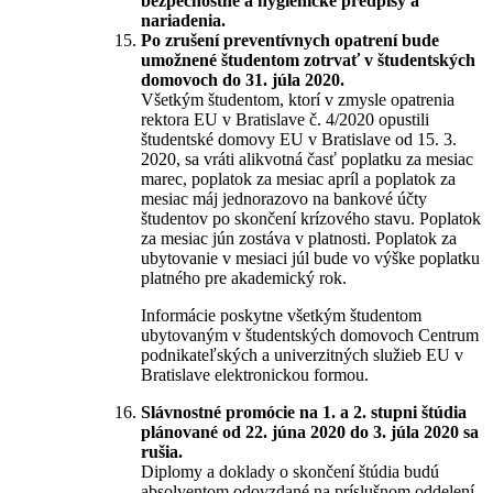
bezpečnostné a hygienické predpisy a
nariadenia.
Po zrušení preventívnych opatrení bude
umožnené študentom zotrvať v študentských
domovoch do 31. júla 2020.
Všetkým študentom, ktorí v zmysle opatrenia
rektora EU v Bratislave č. 4/2020 opustili
študentské domovy EU v Bratislave od 15. 3.
2020, sa vráti alikvotná časť poplatku za mesiac
marec, poplatok za mesiac apríl a poplatok za
mesiac máj jednorazovo na bankové účty
študentov po skončení krízového stavu. Poplatok
za mesiac jún zostáva v platnosti. Poplatok za
ubytovanie v mesiaci júl bude vo výške poplatku
platného pre akademický rok.
Informácie poskytne všetkým študentom
ubytovaným v študentských domovoch Centrum
podnikateľských a univerzitných služieb EU v
Bratislave elektronickou formou.
Slávnostné promócie na 1. a 2. stupni štúdia
plánované od 22. júna 2020 do 3. júla 2020 sa
rušia.
Diplomy a doklady o skončení štúdia budú
absolventom odovzdané na príslušnom oddelení