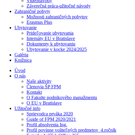
Videonávody
Záverečná práca-užitočné návody
Zahraničné pobyty
Možnosti zahraničných pobytov
Erasmus Plus
Ubytovanie
Prideľovanie ubytovania
Internáty EU v Bratislave
Dokumenty k ubytovaniu
Ubytovanie v kocke 2024/2025
Galéria
Knižnica
Úvod
O nás
Naše aktivity
Členovia ŠP FPM
Kontakt
O Fakulte podnikového manažmentu
O EU v Bratislave
Užitočné info
Sprievodca prváka 2020
Guide of FPM 2020/2021
Profil absolventa Ing.
Profil povinne voliteľných predmetov_4.ročník