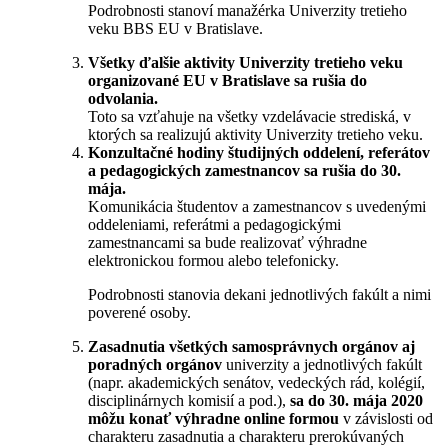
Podrobnosti stanoví manažérka Univerzity tretieho
veku BBS EU v Bratislave.
Všetky ďalšie aktivity Univerzity tretieho veku
organizované EU v Bratislave sa rušia do
odvolania.
Toto sa vzťahuje na všetky vzdelávacie strediská, v
ktorých sa realizujú aktivity Univerzity tretieho veku.
Konzultačné hodiny
študijných oddelení, referátov
a pedagogických zamestnancov sa rušia do 30.
mája.
Komunikácia študentov a zamestnancov s uvedenými
oddeleniami, referátmi a pedagogickými
zamestnancami sa bude realizovať výhradne
elektronickou formou alebo telefonicky.
Podrobnosti stanovia dekani jednotlivých fakúlt a nimi
poverené osoby.
Zasadnutia všetkých samosprávnych orgánov aj
poradných orgánov
univerzity a jednotlivých fakúlt
(napr. akademických senátov, vedeckých rád, kolégií,
disciplinárnych komisií a pod.),
sa do 30. mája 2020
môžu konať výhradne online formou
v závislosti od
charakteru zasadnutia a charakteru prerokúvaných