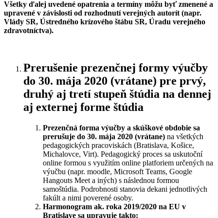
Všetky ďalej uvedené opatrenia a termíny môžu byť zmenené a
upravené v závislosti od rozhodnutí verejných autorít (napr.
Vlády SR, Ústredného krízového štábu SR, Úradu verejného
zdravotníctva).
Prerušenie prezenčnej formy výučby
do 30. mája 2020 (vrátane) pre prvý,
druhý aj tretí stupeň štúdia na dennej
aj externej forme štúdia
Prezenčná forma výučby a skúškové obdobie sa
prerušuje do 30. mája 2020 (vrátane)
na všetkých
pedagogických pracoviskách (Bratislava, Košice,
Michalovce, Virt). Pedagogický proces sa uskutoční
online formou s využitím online platforiem určených na
výučbu (napr. moodle, Microsoft Teams, Google
Hangouts Meet a iných) s následnou formou
samoštúdia. Podrobnosti stanovia dekani jednotlivých
fakúlt a nimi poverené osoby.
Harmonogram ak. roka 2019/2020 na EU v
Bratislave sa upravuje takto: