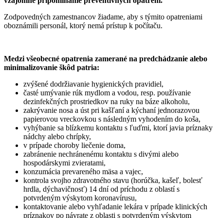
vzájomné pripomínanie preventívnych opatrení.
Zodpovedných zamestnancov žiadame, aby s týmito opatreniami
oboznámili personál, ktorý nemá prístup k počítaču.
Medzi všeobecné opatrenia zamerané na predchádzanie alebo
minimalizovanie škôd patria:
zvýšené dodržiavanie hygienických pravidiel,
časté umývanie rúk mydlom a vodou, resp. používanie
dezinfekčných prostriedkov na ruky na báze alkoholu,
zakrývanie nosa a úst pri kašľaní a kýchaní jednorazovou
papierovou vreckovkou s následným vyhodením do koša,
vyhýbanie sa blízkemu kontaktu s ľuďmi, ktorí javia príznaky
nádchy alebo chrípky,
v prípade choroby liečenie doma,
zabránenie nechránenému kontaktu s divými alebo
hospodárskymi zvieratami,
konzumácia prevareného mäsa a vajec,
kontrola svojho zdravotného stavu (horúčka, kašeľ, bolesť
hrdla, dýchavičnosť) 14 dní od príchodu z oblastí s
potvrdeným výskytom koronavírusu,
kontaktovanie alebo vyhľadanie lekára v prípade klinických
príznakov po návrate z oblasti s potvrdeným výskytom