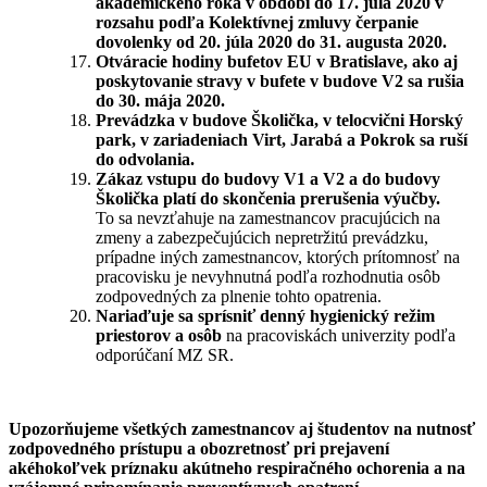
akademického roka v období do 17. júla 2020 v
rozsahu podľa Kolektívnej zmluvy čerpanie
dovolenky od 20. júla 2020 do 31. augusta 2020.
Otváracie hodiny bufetov EU v Bratislave, ako aj
poskytovanie stravy v bufete v budove V2 sa rušia
do 30. mája 2020.
Prevádzka v budove Školička, v telocvični Horský
park, v zariadeniach Virt, Jarabá a Pokrok sa ruší
do odvolania.
Zákaz vstupu do budovy V1 a V2 a do budovy
Školička platí do skončenia prerušenia výučby.
To sa nevzťahuje na zamestnancov pracujúcich na
zmeny a zabezpečujúcich nepretržitú prevádzku,
prípadne iných zamestnancov, ktorých prítomnosť na
pracovisku je nevyhnutná podľa rozhodnutia osôb
zodpovedných za plnenie tohto opatrenia.
Nariaďuje sa sprísniť denný hygienický režim
priestorov a osôb
na pracoviskách univerzity podľa
odporúčaní MZ SR.
Upozorňujeme všetkých zamestnancov aj študentov na nutnosť
zodpovedného prístupu a obozretnosť pri prejavení
akéhokoľvek príznaku akútneho respiračného ochorenia a na