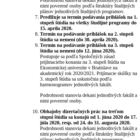
Podrobnosti stanovia dekani jednotlivých fakúlt a
nimi poverené osoby podľa štruktúry študijných
plánov jednotlivých študijných programov.
Predlžuje sa termín podávania prihlášok na 1.
stupeň štúdia na všetky študijné programy do
15. apríla 2020.
Termín na podávanie prihlášok na 2. stupeň
štúdia sa nemení (do 30. apríla 2020).
Termín na podávanie prihlášok na 3. stupeň
štúdia sa nemení (do 12. júna 2020).
Postupuje sa podľa Spoločných zásad
prijímacieho konania na 3. stupeň štúdia na
Ekonomickej univerzite v Bratislave na
akademický rok 2020/2021. Prijímacie skúšky na
3. stupeň štúdia sa uskutočnia podľa
harmonogramov jednotlivých fakúlt.
Podrobnosti stanovia dekani jednotlivých fakúlt a
nimi poverené osoby.
Obhajoby dizertačných prác na treťom
stupni štúdia sa konajú od 1. júna 2020 do 17.
júla 2020, resp. od 24. do 31. augusta 2020.
Podrobnosti stanovia dekani jednotlivých fakúlt a
nimi poverené osoby podľa štruktúry študijných
plánov jednotlivých študijných programov.