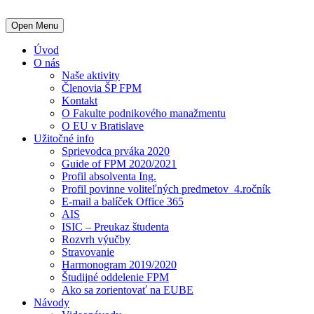
Open Menu
Úvod
O nás
Naše aktivity
Členovia ŠP FPM
Kontakt
O Fakulte podnikového manažmentu
O EU v Bratislave
Užitočné info
Sprievodca prváka 2020
Guide of FPM 2020/2021
Profil absolventa Ing.
Profil povinne voliteľných predmetov_4.ročník
E-mail a balíček Office 365
AIS
ISIC – Preukaz študenta
Rozvrh výučby
Stravovanie
Harmonogram 2019/2020
Študijné oddelenie FPM
Ako sa zorientovať na EUBE
Návody