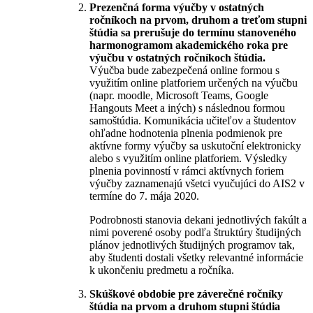
Prezenčná forma výučby v ostatných
ročníkoch na prvom, druhom a treťom stupni
štúdia sa prerušuje do termínu stanoveného
harmonogramom akademického roka pre
výučbu v ostatných ročníkoch štúdia.
Výučba bude zabezpečená online formou s
využitím online platforiem určených na výučbu
(napr. moodle, Microsoft Teams, Google
Hangouts Meet a iných) s následnou formou
samoštúdia. Komunikácia učiteľov a študentov
ohľadne hodnotenia plnenia podmienok pre
aktívne formy výučby sa uskutoční elektronicky
alebo s využitím online platforiem. Výsledky
plnenia povinností v rámci aktívnych foriem
výučby zaznamenajú všetci vyučujúci do AIS2 v
termíne do 7. mája 2020.
Podrobnosti stanovia dekani jednotlivých fakúlt a
nimi poverené osoby podľa štruktúry študijných
plánov jednotlivých študijných programov tak,
aby študenti dostali všetky relevantné informácie
k ukončeniu predmetu a ročníka.
Skúškové obdobie pre záverečné ročníky
štúdia na prvom a druhom stupni štúdia