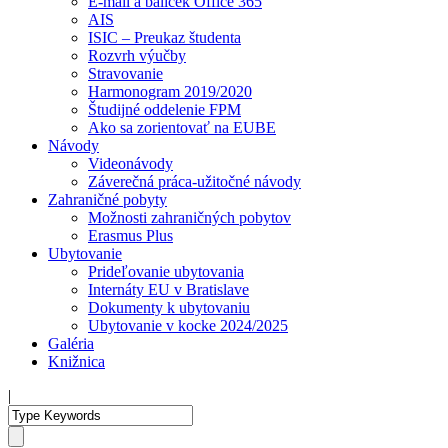
E-mail a balíček Office 365
AIS
ISIC – Preukaz študenta
Rozvrh výučby
Stravovanie
Harmonogram 2019/2020
Študijné oddelenie FPM
Ako sa zorientovať na EUBE
Návody
Videonávody
Záverečná práca-užitočné návody
Zahraničné pobyty
Možnosti zahraničných pobytov
Erasmus Plus
Ubytovanie
Prideľovanie ubytovania
Internáty EU v Bratislave
Dokumenty k ubytovaniu
Ubytovanie v kocke 2024/2025
Galéria
Knižnica
|