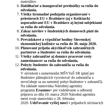
materiálov.
Habilitačné a inauguračné prednášky sa rušia do
odvolania.
Všetky hromadné podujatia organizované v
priestoroch EU v Bratislave (aj v Košiciach)
usporadúvané EU v Bratislave aj inými subjektami
sa rušia do odvolania.
Zákaz návštev v študentských domovoch platí do
odvolania.
Prevádzkové a výpožičné hodiny Slovenskej
ekonomickej knižnice sa rušia do 30. mája 2020.
Plánované prijatia akýchkoľvek zahraničných
partnerov a študentov sa rušia do odvolania.
Všetky zahraničné aj domáce pracovné cesty
zamestnancov sa rušia do odvolania.
Pobyty študentov do zahraničia sa rušia do
odvolania.
V súvislosti s usmernením MŠVVaŠ SR (platí pre
študentov plánujúcich vycestovať do zahraničia a
nevzťahuje sa na samotný pobyt študentov v zahraničí).
Na základe stanoviska Národnej agentúry
programu
Erasmus+
pre vzdelávanie a odbornú
prípravu zo dňa 10. marca 2020 Národná agentúra
mení svoje stanovisko z 28. februára
2020.
Udeľovanie vyššej moci
v prípadoch súvisiacich