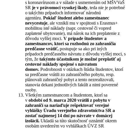
s koronavírusom a v súlade s usmernením od MŠVVaŠ
SR
je v právomoci vysokej školy
, teda nie je potrebné
o takýchto prípadoch informovať národnú
agentúru.
Pokiaľ študent alebo zamestnanec
nevycestuje
, ale vznikli mu v spojitosti s Erasmus+
mobilitou isté náklady (napr. cestovné či vopred
zaplatené ubytovanie), má nárok na ich preplatenie z
dôvodu vyššej moci.
V prípade študentov a
zamestnancov, ktorí sa rozhodnú zo zahraničia
predčasne vrátiť,
postupuje sa ako pri iných
prípadoch predčasného návratu z dôvodu vyššej moci, s
tým, že
takýmto účastníkom je možné preplatiť aj
cestovné náklady spojené s návratom
domov.
Podrobnosti v otázkach štúdia študentov, ktorí
sa predčasne vrátili zo zahraničného pobytu, resp.
plánovali zahraničný pobyt a tento nezrealizovali,
stanovia dekani jednotlivých fakúlt a nimi poverené
osoby.
Všetkým zamestnancom a študentom, ktorí sa
v
období
od 9. marca 2020 vrátili z pobytu v
zahraničí sa nariaďuje rešpektovať verejné
vyhlášky Úradu verejného zdravotníctva SR a
zostať najmenej 14 dní po návrate v domácej
izolácii.
Ukladá sa túto skutočnosť oznámiť okrem
osobám uvedeným vo vyhláškach ÚVZ SR