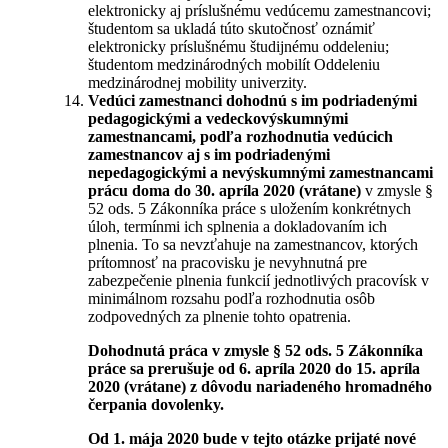
elektronicky aj príslušnému vedúcemu zamestnancovi;
študentom sa ukladá túto skutočnosť oznámiť
elektronicky príslušnému študijnému oddeleniu;
študentom medzinárodných mobilít Oddeleniu
medzinárodnej mobility univerzity.
Vedúci zamestnanci dohodnú s im podriadenými
pedagogickými a vedeckovýskumnými
zamestnancami, podľa rozhodnutia vedúcich
zamestnancov aj s im podriadenými
nepedagogickými a nevýskumnými zamestnancami
prácu doma do 30. apríla 2020 (vrátane)
v zmysle §
52 ods. 5 Zákonníka práce s uložením konkrétnych
úloh, termínmi ich splnenia a dokladovaním ich
plnenia. To sa nevzťahuje na zamestnancov, ktorých
prítomnosť na pracovisku je nevyhnutná pre
zabezpečenie plnenia funkcií jednotlivých pracovísk v
minimálnom rozsahu podľa rozhodnutia osôb
zodpovedných za plnenie tohto opatrenia.
Dohodnutá práca v zmysle § 52 ods. 5 Zákonníka
práce sa prerušuje od 6. apríla 2020 do 15. apríla
2020 (vrátane) z dôvodu nariadeného hromadného
čerpania dovolenky.
Od 1. mája 2020 bude v tejto otázke prijaté nové