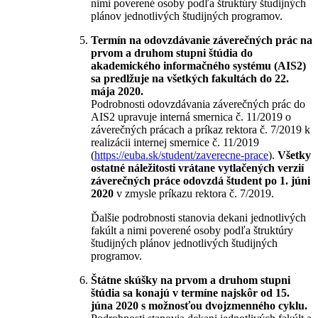
nimi poverené osoby podľa štruktúry študijných
plánov jednotlivých študijných programov.
Termín na odovzdávanie záverečných prác na
prvom a druhom stupni štúdia do
akademického informačného systému (AIS2)
sa predlžuje na všetkých fakultách do 22.
mája 2020.
Podrobnosti odovzdávania záverečných prác do
AIS2 upravuje interná smernica č. 11/2019 o
záverečných prácach a príkaz rektora č. 7/2019 k
realizácii internej smernice č. 11/2019
(
https://euba.sk/student/zaverecne-prace
).
Všetky
ostatné náležitosti vrátane vytlačených verzií
záverečných práce odovzdá študent po 1. júni
2020
v zmysle príkazu rektora č. 7/2019.
Ďalšie podrobnosti stanovia dekani jednotlivých
fakúlt a nimi poverené osoby podľa štruktúry
študijných plánov jednotlivých študijných
programov.
Štátne skúšky na prvom a druhom stupni
štúdia sa konajú v termíne najskôr od 15.
júna 2020 s možnosťou dvojzmenného cyklu.