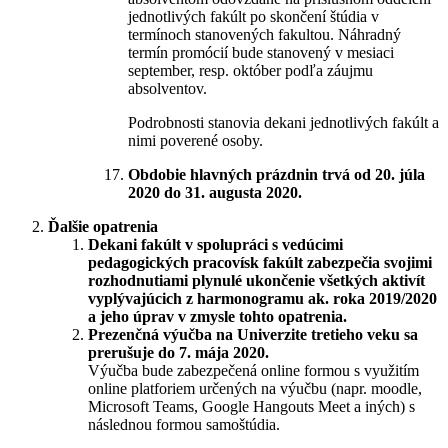
jednotlivých fakúlt po skončení štúdia v
termínoch stanovených fakultou. Náhradný
termín promócií bude stanovený v mesiaci
september, resp. október podľa záujmu
absolventov.
Podrobnosti stanovia dekani jednotlivých fakúlt a
nimi poverené osoby.
Obdobie hlavných prázdnin trvá od 20. júla
2020 do 31. augusta 2020.
Ďalšie opatrenia
Dekani fakúlt v spolupráci s vedúcimi
pedagogických pracovísk fakúlt zabezpečia svojimi
rozhodnutiami plynulé ukončenie všetkých aktivít
vyplývajúcich z harmonogramu ak. roka 2019/2020
a jeho úprav v zmysle tohto opatrenia.
Prezenčná výučba na Univerzite tretieho veku sa
prerušuje do 7. mája 2020.
Výučba bude zabezpečená online formou s využitím
online platforiem určených na výučbu (napr. moodle,
Microsoft Teams, Google Hangouts Meet a iných) s
následnou formou samoštúdia.