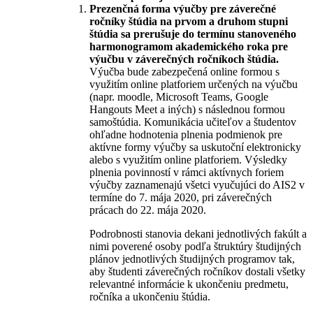
Prezenčná forma výučby pre záverečné
ročníky štúdia na prvom a druhom stupni
štúdia sa prerušuje do termínu stanoveného
harmonogramom akademického roka pre
výučbu v záverečných ročníkoch štúdia.
Výučba bude zabezpečená online formou s
využitím online platforiem určených na výučbu
(napr. moodle, Microsoft Teams, Google
Hangouts Meet a iných) s následnou formou
samoštúdia. Komunikácia učiteľov a študentov
ohľadne hodnotenia plnenia podmienok pre
aktívne formy výučby sa uskutoční elektronicky
alebo s využitím online platforiem. Výsledky
plnenia povinností v rámci aktívnych foriem
výučby zaznamenajú všetci vyučujúci do AIS2 v
termíne do 7. mája 2020, pri záverečných
prácach do 22. mája 2020.
Podrobnosti stanovia dekani jednotlivých fakúlt a
nimi poverené osoby podľa štruktúry študijných
plánov jednotlivých študijných programov tak,
aby študenti záverečných ročníkov dostali všetky
relevantné informácie k ukončeniu predmetu,
ročníka a ukončeniu štúdia.