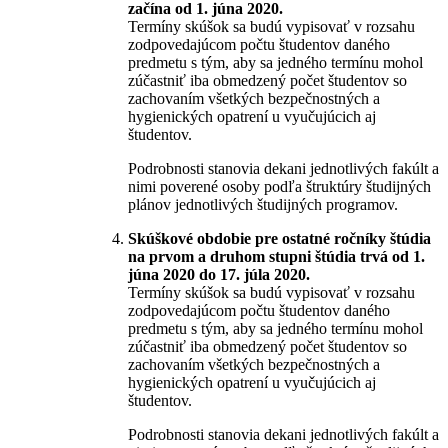
začína od 1. júna 2020.
Termíny skúšok sa budú vypisovať v rozsahu
zodpovedajúcom počtu študentov daného
predmetu s tým, aby sa jedného termínu mohol
zúčastniť iba obmedzený počet študentov so
zachovaním všetkých bezpečnostných a
hygienických opatrení u vyučujúcich aj
študentov.
Podrobnosti stanovia dekani jednotlivých fakúlt a
nimi poverené osoby podľa štruktúry študijných
plánov jednotlivých študijných programov.
Skúškové obdobie pre ostatné ročníky štúdia
na prvom a druhom stupni štúdia trvá od 1.
júna 2020 do 17. júla 2020.
Termíny skúšok sa budú vypisovať v rozsahu
zodpovedajúcom počtu študentov daného
predmetu s tým, aby sa jedného termínu mohol
zúčastniť iba obmedzený počet študentov so
zachovaním všetkých bezpečnostných a
hygienických opatrení u vyučujúcich aj
študentov.
Podrobnosti stanovia dekani jednotlivých fakúlt a