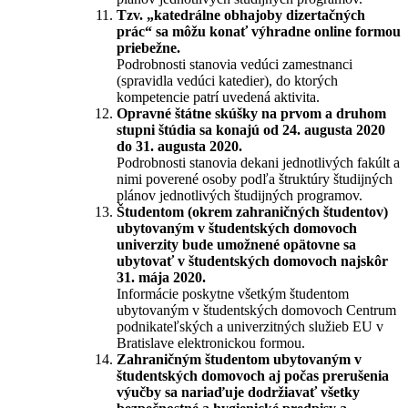
Tzv. „katedrálne obhajoby dizertačných
prác“ sa môžu konať výhradne online formou
priebežne.
Podrobnosti stanovia vedúci zamestnanci
(spravidla vedúci katedier), do ktorých
kompetencie patrí uvedená aktivita.
Opravné štátne skúšky na prvom a druhom
stupni štúdia sa konajú od 24. augusta 2020
do 31. augusta 2020.
Podrobnosti stanovia dekani jednotlivých fakúlt a
nimi poverené osoby podľa štruktúry študijných
plánov jednotlivých študijných programov.
Študentom (okrem zahraničných študentov)
ubytovaným v študentských domovoch
univerzity bude umožnené opätovne sa
ubytovať v študentských domovoch najskôr
31. mája 2020.
Informácie poskytne všetkým študentom
ubytovaným v študentských domovoch Centrum
podnikateľských a univerzitných služieb EU v
Bratislave elektronickou formou.
Zahraničným študentom ubytovaným v
študentských domovoch aj počas prerušenia
výučby sa nariaďuje dodržiavať všetky